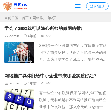
登录/注册
当前位置：
首页
> 网络推广 第3页
学会了SEO就可以随心所欲的做网络推广
admin
4年前
788
SEO是一个很神奇的东西，在康哥没有认
识它之前是这样，认识之后也是一样的神
奇。因为只要学会了SEO，只要能够稍微
变通一下，我们就可以随心所欲的做网络
推广了。网络推广大致可以分为2类，一
网络推广具体能给中小企业带来哪些实质好处?
类是付费推广，而另外一类就是免费推
admin
4年前
748
广，也就是我们所说的通过SEO优化关键
有一些企业在犹豫做不做网络推广?他们
词，从百度、360和搜狗等搜索引擎获得
犹豫，无非就是看不到网络推广给自己企
巨大的...
业带来什么利益，那么今天就来总结一下