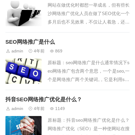
网站在做优化时都想一举成名，但有些长
沙网络推广优化人员在做了SEO优化一个
多月后也不见效果，不仅让人着急，还更
让人捉摸不透，而导致网站被收录的因素
有很多，其中网站路径也是一个相对重要
SEO网络推广是什么
的因素，好多长沙网络推广站长们们一定
admin
4年前
869
要搞懂路径优化，才能帮助网站收录提
原标题：seo网络推广是什么通常情况下s
升。1、路径级影响集合SEO搜索引擎蜘
eo网络推广包含两个意思，一个是seo,一
蛛是抓取网...
个是网络推广两个关键词,，它是利用seo
思维来做推广的一种新型的网络营销方
式，今天我们就来介绍一下它的优化方式
抖音SEO网络推广优化是什么？
和其他的网络推广有什么区别。优化方式
admin
4年前
1149
Seo推广进行网络优化，来获取流量的一
原标题：抖音seo网络推广优化是什么？
种技术，很多网站负责人只知道通过自...
网络推广优化（SEO）是一种使网站在搜