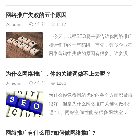
网络推广具体能给中小企业带来哪些实质
好处?第一：要明白现在是互联网+时代
网络推广失败的五个原因
了，电子商务是趋势，现在几乎所有的企
admin
4年前
1117
业都有了自己的网站了，那么网络推广就
今天，成都SEO将主要告诉你网络推广
是让你的网站在众多网站中脱颖而出。第
和营销中的一些陷阱。首先，许多企业在
二：网络推广...
网络营销中失败的原因有很多。许多没有
实力的企业只能做到这一点，但他们承诺
会给你很多漏洞。这里，这里我们教你如
为什么网络推广，你的关键词做不上去呢？
何辨别。网络建设失败和营销不尽如人意
admin
4年前
1208
的原因有很多，宏观的和微观的，但从具
为什么你觉得网站优化的各个方面都做得
体操作层面来看，主要原因有以下五点。
很好，但是为什么网络推广关键词做不到
一、营...
呢? 1、网站空间性能差很多网站空间性
能差，硬件配置低，并且一个网站主机分
出来很多个空间，导致网站经常不稳定，
网络推广有什么用?如何做网络推广?