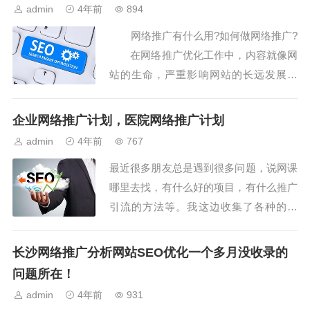
打开速度很慢，并且经常会打不开，出现
admin
4年前
894
这种情况的，搜索引擎肯定不会给很好的
网络推广有什么用?如何做网络推广?
排名，网站运行都不稳定，搜索引擎不
在网络推广优化工作中，内容就像网
会...
站的生命，严重影响网站的长远发展趋
势。基本上，没有一个网站可以摆脱网络
推广而独立存在。 常见内容写作的主
企业网络推广计划，医院网络推广计划
要类型包括：文字、图片和短片，将根据
admin
4年前
767
以下内容逐一讨论。 那么，如何在搜
最近很多朋友总是遇到很多问题，说网课
索引擎优化工作中优化网...
哪里去找，有什么好的项目，有什么推广
引流的方法等。我这边收集了各种的方
法，还有全网的各种网课，我自己这边也
是在实操的，效果非常不错。自媒体人不
长沙网络推广分析网站SEO优化一个多月没收录的
做广网络推广渠道优缺点，网络推广渠道
问题所在！
和方式告怎么吃饭...
admin
4年前
931