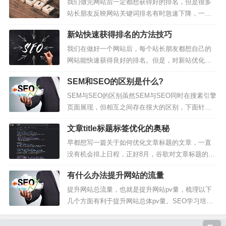
有这样才能有效提高网站排名和包含。提升 SEO 排
我们做完网站后一定都想获得好的排名，但是很多
名和包含技巧在 SEO 在优化过程中，关于如何提高
站长朋友反映网站关键词排名有时急速下降，一旦
网站排名和收录的问题一直...
没有排名也就意味着流量、收入都会受到影响。那
新站快速获得排名的方法技巧
么我们今天就说说如何应对排名急速下降，网站关
键词排名急速下降应该怎么办？第一：网站内部因
我们在做好一个网站后，每个站长朋友都想自己的
素导致网站排名急速下降其实，网站关键词排名出
网站能快速获得良好的排名。但是，对新站优化来
现急速下降往往都有一些预感。我们先说...
说确实不是一件容易的事，不仅要考虑网站初期的
SEM和SEO的区别是什么?
关键词分析、布局、网站结构优化，还有外链方案
的制定等等，都是一系列系统的工作。今天笔者更
SEM与SEO的区别虽然SEM与SEO同时在搜素引擎
加自己过往的经验跟大家分享一下新站快速获得排
页面展现，但相互之间存在很大的区别，下面针对S
名的方法技巧，希望对大家有所帮助。第...
EM与SEO的区别进行详细介绍。【1、预算收入】
文章title标题标签优化的奥秘
SEM：多数行业价格高昂，竞争激烈的关键词，单
价可以达到数十元甚至数百元，一个月就要花费数
早都想写一篇关于如何优化文章标题的文章，一直
万元甚至数十万元，如果长期做，则需要长期花费
没有机会排上日程，正好8月，谷歌对文章标题的生
如此高昂的费用。SE...
成方式作了变更，现在谷歌更新了文章标题生成方
有什么办法提升网站的流量
式，第一时间注意到了这个变化，正好也写一篇文
章来说说这事。从上面可以看到，SEO禅的两篇文
提升网站总流量，也就是提升网站pv量，梳理以下
章后面都跟了SEO优化这个关键词，注意这个不是S
几个方面有利于提升网站总体pv量。SEO学习培训
EO禅自己添加的，这是谷歌分...
提升网站pv量具体方法：1、SEO百度搜索引擎优化
SEO网站优化，是完全免费提升网站总体pv的最好