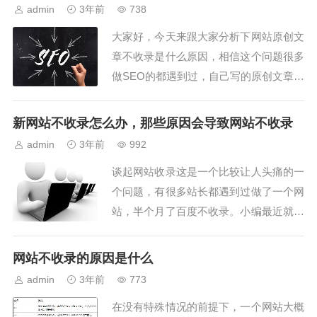
沙盒期的问题，那么就一定是网站本身有
admin
3年前
738
问题了，才会导致站点不被收录，经过了
大家好，今天来跟大家分析下网站原创文
一段时间的总结，大概可以确定其中的主
章不收录是什么原因，相信这个问题很多
要几种原因在...
做SEO的都遇到过，自己写的原创文章搜
索引擎不收录，但是有时候自己写的没收
录被别的网站复制转载后，别的网站收录
新网站不收录怎么办，那些原因会导致网站不收录
了，自己的没收录，这是一个很蛋疼的问
admin
3年前
992
题。 首先我...
谈起网站收录这是一个比较让人头痛的一
个问题，有很多站长都遇到过做了一个网
站，半个月了百度不收录。小编最近就遇
到几个朋友咨询小编问新站网站不收录怎
么办，那些原因会导致网站不收录?今天
网站不收录的原因是什么
小编就为大家科普下新站网站不收录怎么
admin
3年前
773
办，那些原因会导致网站不收录?...
在没有特殊情况的前提下，一个网站大概