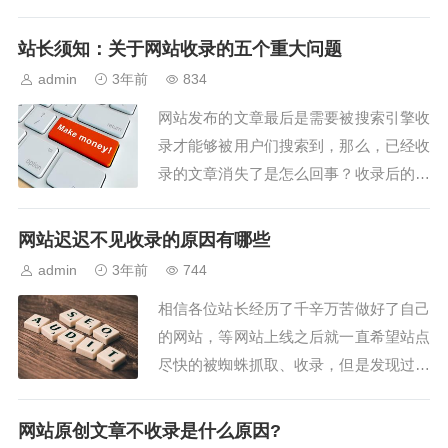
的维护网站，如果有一天你突然发现你的
网站关键词排名一落千丈，甚至连网站收
站长须知：关于网站收录的五个重大问题
录都大幅减少了，是不是会觉得整个人都
admin
3年前
834
不好了呢？ 这个时候抱怨和委屈都是于
网站发布的文章最后是需要被搜索引擎收
事无补，最终要的...
录才能够被用户们搜索到，那么，已经收
录的文章消失了是怎么回事？收录后的文
章可以修改吗？百度如何对待非原创内
容？对于网站收录方面，存在着太多的问
网站迟迟不见收录的原因有哪些
题，但是更多的站长往往找不到问题的根
admin
3年前
744
源。本文是针对于网站收录问题的一些汇
相信各位站长经历了千辛万苦做好了自己
总，希望可以帮助更多的站长解惑。一、
的网站，等网站上线之后就一直希望站点
已经收录的文章...
尽快的被蜘蛛抓取、收录，但是发现过了
很久网站依然没有任何起色，这时候就难
免会有些失望、不知所措吧。如果排除了
网站原创文章不收录是什么原因?