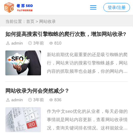
登录/注册
当前位置：
首页
> 网站收录
如何提高搜索引擎蜘蛛的爬行次数，增加网站收录?
admin
3年前
810
新站前期优化最重要的还是吸引蜘蛛的爬
行，网站来访的搜索引擎蜘蛛越多，网站
内容的抓取频率也会越多，你的网站内容
的收录量也会大大提升，进而影响到网站
的收录和排名。就像曾经的一名seo优化
网站收录为何会突然减少？
讲师所说的，一般新站都需要经历三个发
admin
3年前
836
展过程，一是没有收录。二是有收录，没
作为中文seo优化的从业者，每天必做的
有排名。三是有收录，有排名。作为新
事情就是网站内容更新，查看网站收录情
站，前期还是...
况，查询关键词排名情况。这样兢兢业业