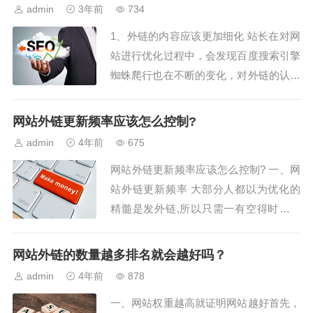
设必不可少。高品质的外部链接可以对网
admin
3年前
734
站优化产生的实际效果1、网站內部提升
1、外链的内容应该更加细化 站长在对网
功效...
站进行优化过程中，会发现百度搜索引擎
蜘蛛爬行也在不断的变化，对外链的认知
也在逐渐增强，所以很多站长都在做外
链。身为站长的你是否能做得更仔细决定
网站外链更新频率应该怎么控制?
了你是...
admin
4年前
675
网站外链更新频率应该怎么控制? 一、网
站外链更新频率 大部分人都以为优化的
精髓是发外链,所以只需一有空得时分就
猛发外链，没空的时分能够好几天不发一
条.殊不知其实发外链也跟发文章也是相
网站外链的数量越多排名就会越好吗？
同的要...
admin
4年前
878
一、网站权重越高就证明网站越好首先，