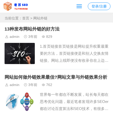
登录/注册
当前位置：
首页
> 网站外链
13种发布网站外链的好方法
admin
3年前
829
1.首页链接首页链接是网站提升权重最重
要的方法，首页链接便是和别人交换友情
链接。网站上线即便没有收录你在上边与
别人交换有时候也会换到一些友链，随着
时间变久你的网站有了权重可以与质量高
网站如何做外链效果最佳?网站文章与外链效果分析
一些的网站交换。还可以在qq群交换，有
admin
3年前
762
时候你的网站权重低，可以给对方说网站
世界每一年都在不断发展，站长每天都在
有专人操作，权重很快就做起来了，比你
思考优化问题，最近笔者发现许多SEOer
网站质量...
都在讨论百度算法和SEO技术，有很多人