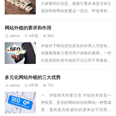
大家要明白的是，搜索引擎本身是没有正
面说明有网站权重这一说法，即使有权重
这个说法，我们也不会知道权重到底是怎
么判断来的，网站的权重是由一些站长工
网站外链的要求和作用
具里衍生出来的，但是，网站权重好不好
admin
4年前
963
可以从一些具体的表现看出来，例如：网
外链对于网站优化排名的作用人尽皆知，
页快照更新比较快，搜索引擎蜘蛛抓取网
但随着搜索引擎对用户体验的重视，一些
站比较频繁，...
比较原始的发外链的方法已经不再奏效，
甚至会给网站带来负面的影响。 一、外
链相关性要注意 外链的本质是一种投
多元化网站外链的三大优势
票，是别的...
admin
4年前
791
一、外链相关性要注意 外链的本质是一
种投票，是别的网站给你的网站一种赞成
票，显然更具权威性的票来自于同类网