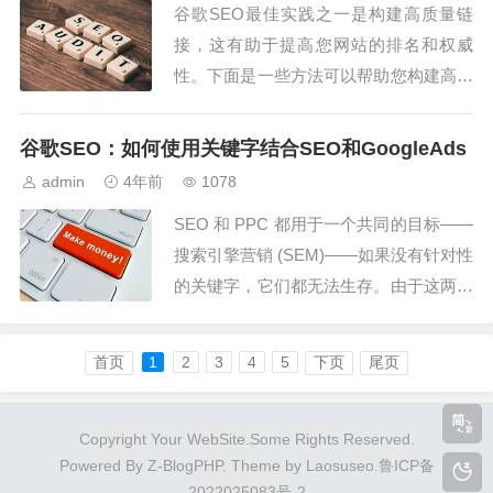
谷歌SEO最佳实践之一是构建高质量链
有针对性地对每个搜索引擎进行调整。本
接，这有助于提高您网站的排名和权威
篇文...
性。下面是一些方法可以帮助您构建高质
量链接：创造优质内容：创造有价值、有
趣的内容是吸引其他网站链接到您的网站
谷歌SEO：如何使用关键字结合SEO和GoogleAds​
的最佳方式。确保您的内容是与您网站主
admin
4年前
1078
题相关、详细且易于阅读的。 ...
SEO 和 PPC 都用于一个共同的目标——
搜索引擎营销 (SEM)——如果没有针对性
的关键字，它们都无法生存。由于这两种
策略都考虑到了用户意图和搜索需求，因
此您可以：创建一个超越竞争对手并使用
首页
1
2
3
4
5
下页
尾页
优化预算的自然和付费策略。最大化可用
于 SEO 和 PPC 的高效内容制作。通过
Copyright Your WebSite.Some Rights Reserved.
对自然和付费进行排名来扩大...
Powered By Z-BlogPHP. Theme by
Laosuseo
.
鲁ICP备
2022025083号-2