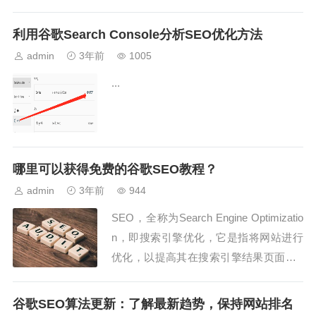
牌知名度。然而，要实现高效的SEO排名
并不是一件容易的事情，需要综合考虑众
利用谷歌Search Console分析SEO优化方法
多的因素，包括关键词、内容质量、页面
admin
3年前
1005
速度、用户体验等。以下是从关键词到用
...
户体验方面的一些重要技巧，帮助您全面
优化谷歌...
哪里可以获得免费的谷歌SEO教程？
admin
3年前
944
SEO，全称为Search Engine Optimizatio
n，即搜索引擎优化，它是指将网站进行
优化，以提高其在搜索引擎结果页面（S
ERP）中的排名，并吸引更多的有针对性
的访问者。SEO的目的是将网站的可见性
谷歌SEO算法更新：了解最新趋势，保持网站排名