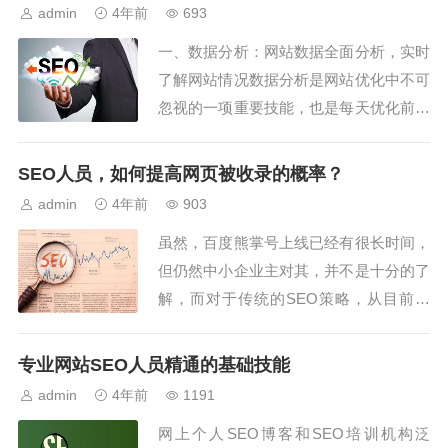
提高网站的自然流量。将网站做到搜索引
admin
4年前
693
擎自然排名最前面，是所有seo都想实现
一、数据分析：网站数据全面分析，实时
的梦想，这样做可以给网站带来大量的
了解网站情况数据分析是网站优化中不可
流...
忽视的一项重要技能，也是每天优化前需
进行的准备工作。通过对统计工具和网站
内“关键词来源、页面跳出率、人均pv值”
SEO人员，如何提高网页被收录的概率？
等数据全面分析，我们可以更清楚地了解
admin
4年前
903
到网站当前急需优化的内容。作为优化公
虽然，百度熊掌号上线已经有很长时间，
司的一员，就是由于数据分析造成的。...
但仍然中小企业主对其，并不是十分的了
解，而对于传统的SEO策略，从目前来
看，网页收录，仍然是SEO工作中，一个
重要的环节，如果没有收录，那么，任何
专业网站SEO人员精通的基础技能
的排名与策略，都是无从谈起。那么，S
admin
4年前
1191
EO人员，如何提高网页被收录的概率？
网上个人SEO博客和SEO培训机构泛
根据以往多年操作百度快速收录的经验，