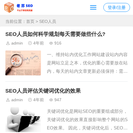
登录/注册
当前位置：
首页
> SEO人员
SEO人员如何科学规划每天需要做些什么?
admin
4年前
916
一、维持站内优化工作网站建设站内内容
是网站立足之本，优化的重心需要放在站
内，每天的站内文章更新必须保持：需要
根据行业和需求的不同，每天原创2-5篇
文章，这些文章需要根据用户需求制定;
SEO人员评估关键词优化的效果
其次采集或伪原创行业新闻、资料、技术
admin
4年前
947
文章等内容。对于文章的来源可以从相关
关键词优化是网站SEO的重要组成部分，
论坛等获取，要求具备较强的写作和整合
关键词优化的效果直接影响整个网站的S
的能力。站...
EO效果。 因此，关键词优化后，SEO人