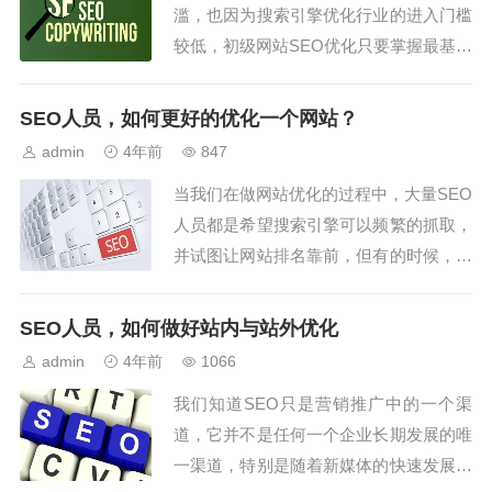
滥，也因为搜索引擎优化行业的进入门槛
我们认为，...
较低，初级网站SEO优化只要掌握最基本
的文章更新和外部链发布方法，就可以大
张旗鼓地开放为他人提供网站排名优化服
SEO人员，如何更好的优化一个网站？
务。作为一个客户如何正确选择一个强大
admin
4年前
847
的专业SEO网站优化公司已经成为一个非
当我们在做网站优化的过程中，大量SEO
常复杂的问题，一点粗心会失去金钱排名
人员都是希望搜索引擎可以频繁的抓取，
和质疑网...
并试图让网站排名靠前，但有的时候，对
于SEO而言，并不是我们期望怎么样，而
实际效果就会是什么样的，这就要求我们
SEO人员，如何做好站内与站外优化
在日常工作中，深思熟虑，多总结，多吸
admin
4年前
1066
取经验。为此，我们可能需要：1、增加
我们知道SEO只是营销推广中的一个渠
网站的知名度网络推广的方式有两种，一
道，它并不是任何一个企业长期发展的唯
种是se...
一渠道，特别是随着新媒体的快速发展，