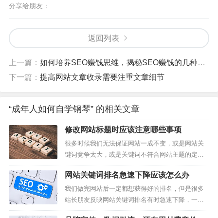
分享给朋友：
返回列表
上一篇：
如何培养SEO赚钱思维，揭秘SEO赚钱的几种境界
下一篇：
提高网站文章收录需要注重文章细节
“成年人如何自学钢琴” 的相关文章
修改网站标题时应该注意哪些事项
很多时候我们无法保证网站一成不变，或是网站关
键词竞争太大，或是关键词不符合网站主题的定
位，或是站长们要对网站进行新的定位，我们都需
网站关键词排名急速下降应该怎么办
要或多或少的修改网站标题。很多朋友认为网站标
题一旦修改后，关键词排名下降甚至没有，权重直
我们做完网站后一定都想获得好的排名，但是很多
接降低，那么，搜索引擎是不是如此的不人性化，
站长朋友反映网站关键词排名有时急速下降，一旦
网站标题到底能不能修改，是不是有一种办...
没有排名也就意味着流量、收入都会受到影响。那