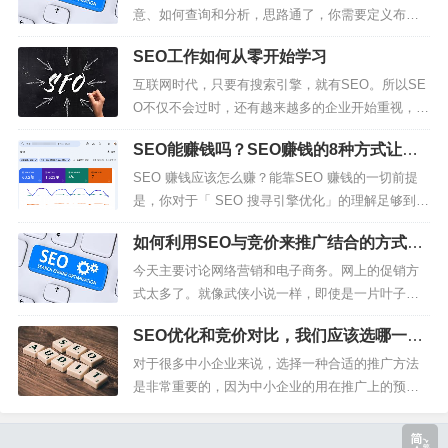
使用方法很简单，就是在网...
意、如何查询和分析，思路通了，你需要定义布局
几十百来个关键词，甚至成千上万个也就是随手的
SEO工作如何从零开始学习
事情了。不信，举两个例子说明，比如你做了个旅
游网站，你该怎么定义你这个平台的关键词，这是
互联网时代，只要有搜索引擎，就有SEO。所以SE
大行业、大流量的站，关键词随便就可以上百万
O不仅不会过时，还有越来越多的企业开始重视，那
个，如果你要没方法，靠自己一个一个想，...
么如何从零开始学习SEO呢？SEO的工作主要就是
SEO能赚钱吗？SEO赚钱的8种方式让你
搜索引擎优化，是为了让优化的网站在搜索结果页
月入破6位数！
有良好的排名，那么学习SEO第一步就要先了解搜
SEO 赚钱应该怎么赚？能靠SEO 赚钱的一切前提
索引擎。1、什么是搜索引擎？只要是获得网站网页
是，你对于「 SEO 搜寻引擎优化」的理解足够到
资料，建立数据库并提供...
位，如果你对于SEO 懂得不够多，就算知道SEO
如何利用SEO与竞价来推广结合的方式推
可以让你赚钱也没什么用，如果你想靠SEO 赚钱，
广网站？
你应该将SEO 领域里面大部分的知识都学好，这样
今天主要讨论网络营销和电子商务。网上的促销方
就有机会靠SEO 赚取一些收入。SEO 是一门...
式太多了。就像武侠小说一样，即使是一片叶子，
也可能成为高手手中的致命武器。同样，在互联网
SEO优化和竞价对比，我们应该选哪一
上，一个QQ空间可能会产生巨大的营销价值。今天
个？
主要想比较一下SEO和竞价这两种推广方式。在以
对于很多中小企业来说，选择一种合适的推广方法
后的日志中，将剖析大量的例子，让大家更容易理
是非常重要的，因为中小企业的用在推广上的预算
解网络营销。SEO中文意思是搜索...
有限，如果在这有限的预算里选错了推广方式，就
会造成极大的损失，直接影响到企业的整体利润。