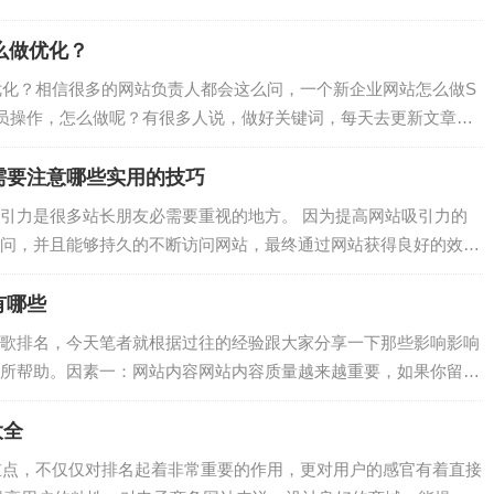
，网站没有持续的内容更新，那么多数这种企业站点，可能搜索官
不说网站流...
么做优化？
优化？相信很多的网站负责人都会这么问，一个新企业网站怎么做S
人员操作，怎么做呢？有很多人说，做好关键词，每天去更新文章就
小编告诉大家：这是完全错误的，为什么呢？因为SEO是一个系统
新文章...
需要注意哪些实用的技巧
引力是很多站长朋友必需要重视的地方。 因为提高网站吸引力的
问，并且能够持久的不断访问网站，最终通过网站获得良好的效
一个有吸引力的网站需要注意哪些实用的技巧？...
有哪些
歌排名，今天笔者就根据过往的经验跟大家分享一下那些影响影响
所帮助。因素一：网站内容网站内容质量越来越重要，如果你留意
方面做得都相对更好，这些网站的内容质量较高、内容相关性较
站的内链建设也...
大全
重点，不仅仅对排名起着非常重要的作用，更对用户的感官有着直接