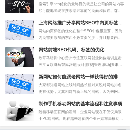
性质和顺序，以及与其他网页的关系。标签和属性
搜索引擎seo优化的最终目的就是让公司的网站内容
之间的区别要了解标签和属性之间的区别，我们需
尽可能地出现在搜索结果靠前的页面和位置。森算
要确保我们使用正确的术语...
云小编通过四个步骤来分析：1.抓取系统，2.关键词
上海网络推广分享网站SEO中内页标签的
调研，3.页面优化，4.外链建设。1. 抓取系统首先，
优化方法
大家需要明白搜索引擎的工作原理，才能更好得理
网站内页标签的优化在整个SEO中也很重要，因为
解和运用SEO。搜索引擎有一个抓取系统，称为Spi
内页需要添加的东西不必首页的少，并且想要内页
der，翻...
的内容留住用户也是有一定的难度和挑战性的，所
网站前端SEO代码、标签的优化
以今天上海网络推广就跟大家分享一下有关内页优
化中的标签的优化方法。1、标题新颖搜索引擎每天
欧哥马培训中心贵州专注互联网就业岗位培训点击
都会见识到很多样化的网站，这个时候如果想让搜
关注▲欧哥马智库营销|设计|影视|管理|职场|资讯网
索引擎收录你，那么就要拥有一个独...
站优化结构布局要求尽量往简单优化，提倡扁平化
新网站如何能跟老网站一样获得好的排
结构。所以代码优化是SEO内部优化一个重要部
名？
分，不然发个外链、写个文章，是个人基本都能够
大家都知道网站上线时间越长相对来说对网站排名
做到的，为了跟上SEO的步伐，学代码懂前端，甚
更有优势，尤其相对与新上线的网站，因为来网站
至独立搭建网站是SEOER...
经过多年的积累，外部资源丰富，内容量大，网站
制作手机移动网站的基本流程和注意事项
权重高。那么，对于新上线的网站真的就没法获得
好的排名了吗？但是只有找对方法新网站还是能获
随着移动互联网的发展，企业网站现在不仅仅局限
得跟老网站一样的排名的，今天就跟大家分享一下
于PC端网站。现在越来越多的企业开始布局移动手
新网站如何能跟老网站一样获得好的排名...
机端的官网，因为现在移动互联网已经成为一种大