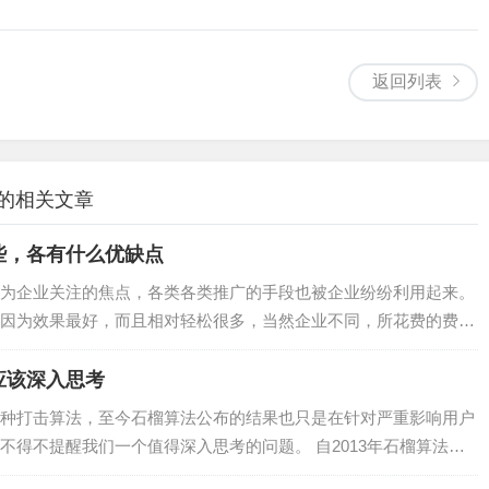
返回列表
 的相关文章
些，各有什么优缺点
为企业关注的焦点，各类各类推广的手段也被企业纷纷利用起来。
因为效果最好，而且相对轻松很多，当然企业不同，所花费的费用
担起巨大的广告费用的，而这时候就会选择一些免费的推广方式，
网站推广方式...
应该深入思考
种打击算法，至今石榴算法公布的结果也只是在针对严重影响用户
不得不提醒我们一个值得深入思考的问题。 自2013年石榴算法的
在陆续的围绕用户体验这件事情本身来进行算法的调...