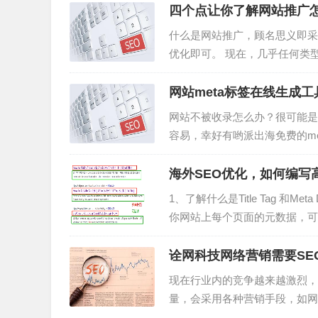
四个点让你了解网站推广
什么是网站推广，顾名思义即采
优化即可。 现在，几乎任何类
是一种投入产出比较高的推广方
群体的推广方...
网站meta标签在线生成工
网站不被收录怎么办？很可能是网
容易，幸好有哟派出海免费的me
单说，meta标签对于网站的
的网站内容的时候，最先会...
海外SEO优化，如何编写高质量Ti
1、了解什么是Title Tag 和Meta 
你网站上每个页面的元数据，可
页的内容是什么。优化Title Tag 和Me
诠网科技网络营销需要SE
现在行业内的竞争越来越激烈，
量，会采用各种营销手段，如网
作为传统行业的网站，总会有这