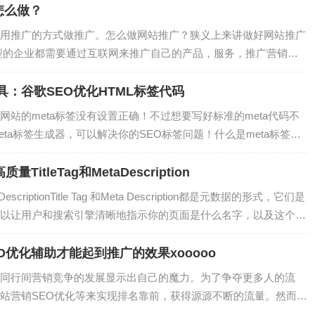
怎么做？
用推广的方式做推广。怎么做网站推广？狭义上来讲做好网站推广
型的企业都需要通过互联网来推广自己的产品，服务，推广营销就
式。从广义上来讲，仅仅通过推广是远远不够的，凡是能触达用户
具：谷歌SEO优化HTML标签代码
站的meta标签没有设置正确！不过想要写好标准的meta代码不
ta标签生成器，可以解决你的SEO标签问题！什么是meta标签简
SEO非常重要！我们在之前的文章教程中有提到，搜索引擎在爬取你
tleTag和MetaDescription
DescriptionTitle Tag 和Meta Description都是元数据的形式，它们是
以让用户和搜索引擎清晰地指示你的页面是什么名字，以及这个网
ta Descript...
O优化辅助才能起到推广的效果xooooo
同行间营销竞争的发展显示出自己的魔力。为了争夺更多人的流
站营销SEO优化等来实现排名靠前，获得源源不断的流量。然而，
样的声音：网站营销需要做SEO优化吗？？往下看，你会看到的。