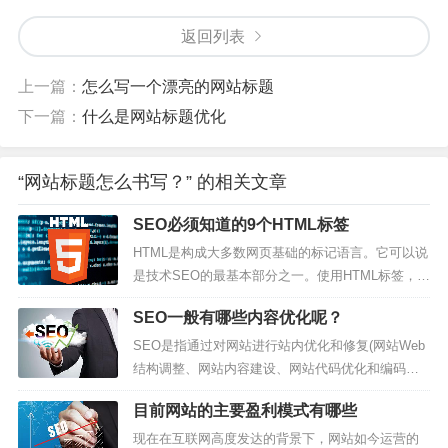
返回列表
上一篇：
怎么写一个漂亮的网站标题
下一篇：
什么是网站标题优化
“网站标题怎么书写？” 的相关文章
SEO必须知道的9个HTML标签
HTML是构成大多数网页基础的标记语言。它可以说
是技术SEO的最基本部分之一。使用HTML标签，S
EO专业人员能够将有关页面的信息传达给用户和搜
SEO一般有哪些内容优化呢？
索机器人。这可以帮助阐明页面上内容的重要性，
性质和顺序，以及与其他网页的关系。我们这里会
SEO是指通过对网站进行站内优化和修复(网站Web
对良好SEO至关重要的关键HTML标签和属性进行解
结构调整、网站内容建设、网站代码优化和编码等)
释，了解它们的用途...
和站外优化，从而提高网站的网站关键词排名以及
目前网站的主要盈利模式有哪些
公司产品的曝光度。通过搜索引擎查找信息是当今
网民们寻找网上信息和资源的主要手段。那么SEO
现在在互联网高度发达的背景下，网站如今运营的