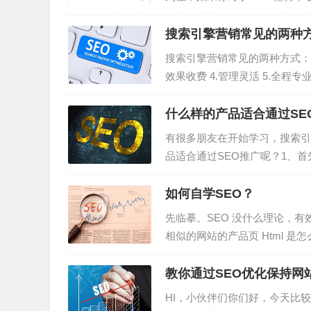
钱，你应该将SEO 领域里面大
门...
搜索引擎营销常见的两种方
搜索引擎营销常见的两种方式：竞价
效果收费 4.管理灵活 5.全
百度统计消费者行为学的两个模
（购买）WEB2...
什么样的产品适合通过SE
有很多朋友在开始学习，搜索引
品适合通过SEO推广呢？1、
也就是说你并不指望着你的用户
品牌曝光，品牌宣传，那么这个时
如何自学SEO？
先临摹。SEO 没什么理论，
相似的网站的产品页 Html 
线后页面的调整过程，把核心词
什么也不会发生，你的网站排名不
教你通过SEO优化保持网
HI，小伙伴们你们好，今天比