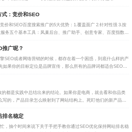
部分的知识都学好，这样就有机会靠SEO 赚取一些收入。SEO 是一
式：竞价和SEO
和SEO百度搜索推广的5大优势：1.覆盖面广 2.针对性强 3.按
程专业服务五个基本工具：凤巢后台、推广助手、创意专家、百度指数、
型：WEB1：A（注意）→I（兴趣）→D（欲求）→M（记得）→A
O推广呢？
擎SEO或者网络营销的时候，都存在着一个困惑，到底什么样的产
首先如果你的目标定位是品牌宣传，那么所有的品牌词都适合SEO。
，从百度看到你之后就立刻产生询盘或者成交，而仅仅做的是一个
候你做...
有效的都是实践中总结出来的结论。如果你是电商，就去看和你品类
是怎么写的，产品目录怎么映射到了网站结构上。死盯他们的新产品上
，相关词一遍一遍放在搜索引擎里去验证。临摹到位了，多数情况
可能...
站排名稳定
较忙，抽个时间来说下关于手把手教你通过SEO优化保持网站排名稳