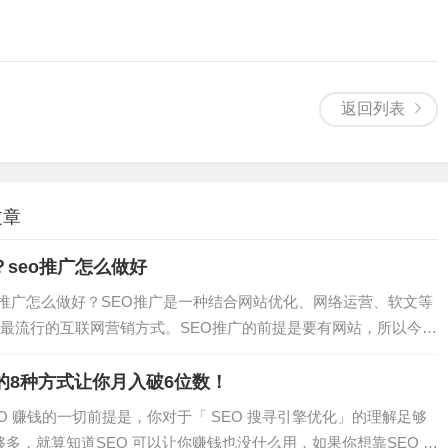
返回列表
文章
？seo推广怎么做好
o推广怎么做好？SEO推广是一种结合网站优化、网络运营、软文等
最流行的互联网营销方式。SEO推广的前提是要有网站，所以今天
O推广应该怎么做？标准的seo推广流程是建立一个对搜索引擎友好
...
钱的8种方式让你月入破6位数！
EO 赚钱的一切前提是，你对于「 SEO 搜寻引擎优化」的理解足够
够多，就算知道SEO 可以让你赚钱也没什么用，如果你想靠SEO 赚