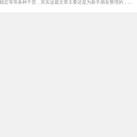
排名稳定等等各种干货，其实这篇文章主要还是为新手朋友整理的，总
期从事SEO优化的员工来说，我们经常面临的挑战之一就是通过良
长...