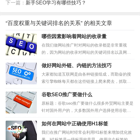
下一篇：
新手SEO学习有哪些技巧？
“百度权重与关键词排名的关系” 的相关文章
哪些因素影响着网站的收录量
在我们做网站推广时对网站的收录都是非常重视
的，因为网站的收录对网站的关键词排名以及网站
的流量都有很大的影响。但是随着搜索引擎算法的
做好网站外链、内链的方法技巧
调整，很多站长朋友都反映自己网站收录忽高忽
低，非常不稳定。那么我们如何才能稳定网站收
大家都知道互联网是由各种链接组成，而勤奋的搜
录，稳步增加网站收录量呢？今天笔者就跟大家分
索引擎蜘蛛每天都在这些链接上爬来爬去，抓取内
享一下哪些因素影响着网站的收录量，希望对大...
容。网站链接分为两种，一种是内链既：网站内部
谷歌SEO推广要做什么
链接，另一种是外链：网站外部链接。今天笔者就
跟大家分享一下做好网站外链、内链的方法技巧。
原标题：谷歌seo推广要做什么很多外贸网站主要是
第一：做好网站外链的方法技巧俗话说：“内容为
针对国外用户的，大多数国外用户选择使用谷歌搜
王，外链为皇。”可见外链是网站推广中...
索引擎。如果一个网站想让用户在搜索时获得更多
如何在网站中正确使用H1标签
的展示机会，与网站的Google seo密切相关。谷歌
的算法也在不断的变化和改变。影响排名的因素包
我们在推广网站时经常会利用H1标签来增加优化效
括网站整体收录量、关键词排名、营销推广、网站
果。H1标签是一级标题的意思，使用这个标签的文