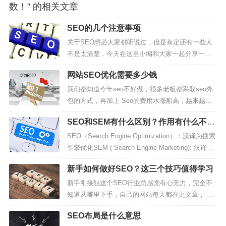
数！” 的相关文章
SEO的几个注意事项
关于SEO想必大家都听说过，但是肯定还有一些人
不是太清楚，今天在这里小编和大家一起分享一
下。误区提到SEO，有些人会想起网站营销，误认
网站SEO优化需要多少钱
为SEO做得好就等于是网站营销做得好，其实不
是，一个网站SEO做的再好，但是他的内容不更
我们都知道今年seo不好做，很多老板都采取seo外
新，网站的用户评价不高，那必然是徒劳的。对于
包的方式，再加上 Seo的费用水涨船高，越来越多
一些行业外的人，一听到SEO觉得很...
的老板意识到光靠网站来获取流量是不现实的，今
SEO和SEM有什么区别？作用有什么不一
天我们就来给大家科普一下，2022年seo优化费用到
样？
底体现在哪些方面？网站SEO优化费用做过seo的人
SEO（Search Engine Optimization）：汉译为搜索
都知道网站seo优化需要一定的预算才可以把网站做
引擎优化SEM ( Search Engine Marketing): 汉译为
起来，比...
搜索引擎营销他们看起来很像,只有两字之差,甚至连
新手如何做好SEO？这三个技巧值得学习
作用都极为相似,都是利用广告提高排名和曝光度,所
以说他们有什么不一样?其实说来也很简单，SEM和
新手刚接触这个SEO行业总感觉有心无力，完全不
SE...
知道从哪里下手，自己的网站每天都在更文章， 也
有定期对网站进行维护，但是一段时间过来，网站
SEO布局是什么意思
的排名还是没有上去。今天我们就来聊一聊新手如