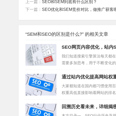
上一篇：
SEO和SEM到底有什么区别？
下一篇：
SEO优化和SEM竞价对比，做推广获客
“SEM和SEO的区别是什么?” 的相关文章
SEO网页内容优化，站内S
我们知道搜索引擎算法每天都在
需要多加思考，用于不断变化的
键词排名。那么，页面内容展现
蝠侠IT，将通过如下内容：1、内
通过站内优化提高网站权
大家都知道在国内都习惯使用百
权重高低直接影响着网站的排名
网站权重的方法技巧。 第一、提
回溯历史看未来，详细揭密
本文目录一、SEO行业历史及现