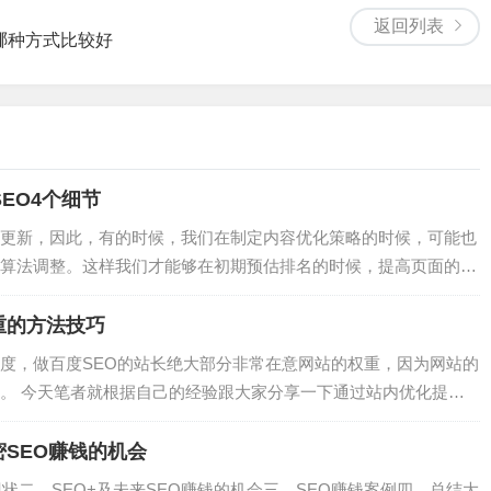
返回列表
哪种方式比较好
EO4个细节
更新，因此，有的时候，我们在制定内容优化策略的时候，可能也
算法调整。这样我们才能够在初期预估排名的时候，提高页面的关
，最新SEO注意事项有哪些？根据以往SEO站内优化的经验，蝙
容折叠如...
重的方法技巧
度，做百度SEO的站长绝大部分非常在意网站的权重，因为网站的
。 今天笔者就根据自己的经验跟大家分享一下通过站内优化提高
高网站用户体验 用户体验，用直...
SEO赚钱的机会
状二、SEO+及未来SEO赚钱的机会三、SEO赚钱案例四、总结大