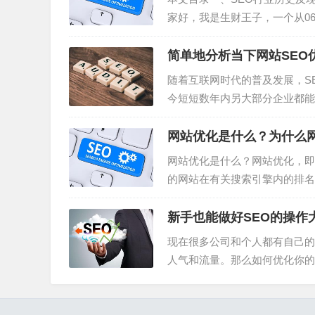
家好，我是生财王子，一个从0
入。《通过找神词，打造被动收
词，也可以学会找蓝海市场。注明
简单地分析当下网站SEO
随着互联网时代的普及发展，S
今短短数年内另大部分企业都能
缺的。因此SEO已经进入了一
网站带来充分的流量。当然，通过S
网站优化是什么？为什么网
网站优化是什么？网站优化，即
的网站在有关搜索引擎内的排名
对网站进行内部及外部的调整优
量，吸引更多目标客户点击访问网
新手也能做好SEO的操作
现在很多公司和个人都有自己的
人气和流量。那么如何优化你的
一、优化网站结构1.代码结构
单，spider爬行效率就越高。如何