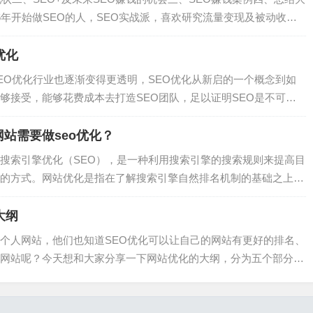
6年开始做SEO的人，SEO实战派，喜欢研究流量变现及被动收
入系统，躺赚10万+》本篇为实操帖，通过本文不仅可以学会找神
...
优化
EO优化行业也逐渐变得更透明，SEO优化从新启的一个概念到如
够接受，能够花费成本去打造SEO团队，足以证明SEO是不可或
个小高峰时期，只要我们优化得当，优化到位，SEO优化能为我们
EO...
站需要做seo优化？
搜索引擎优化（SEO），是一种利用搜索引擎的搜索规则来提高目
的方式。网站优化是指在了解搜索引擎自然排名机制的基础之上，
化，改进网站在搜索引擎中关键词的自然排名，获得更多的展现
站。网站优化...
大纲
个人网站，他们也知道SEO优化可以让自己的网站有更好的排名、
网站呢？今天想和大家分享一下网站优化的大纲，分为五个部分。
：简化对于搜索引擎来说，爬取是网站的代码，所以代码结构越简
简化...