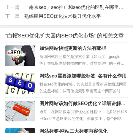
上一篇：
「南京seo」seo推广和seo优化的区别在哪里？xoooooo
下一篇：
熟练应用SEO优化技术提升优化水平
“白帽SEO优化扩大国内SEO优化市场” 的相关文章
加快网站快照更新的方法有哪些
所谓网站快照指的是搜索引擎（如百度，google
等）在抓取网站数据的时候，对网页进行的一种缓
存处理，方便用户遇到网站打不开的时候，也能正
网站seo需要添加哪些标签_各有什么作用
常查看网站的资料，而且网站快照还能告诉站长这
个网站在搜索引擎上的更新时间，当然了，快照的
我在seo优化的标签，其实就是合理的调整组成网页
时间并不等于网站更新的时间。虽然网站快照不能
的这些标签，从而使搜索引擎发现这个网页的时
直接跟网站排名挂钩，但是网站快照...
候，叫他收录以后，可以给这个网页一个非常好的
图片网站该如何做SEO优化？详细讲解图
排名。因为按照seo优化的方法去调整这些标签以
片优化技巧
后，它可以更符合搜索引擎的算法。那么网站seo都
通常，在网站搜索引擎优化的过程中，很多站长和S
需要添加哪些标签呢？1、标题标签标题标签是所有
EOer经常忽略图片的优化，但事实上，每个网站都
标签里面最重要的一个标签。...
有很多图片，所以优化网站图片就像优化其他内容
网站标签-网站三大标签内容优化
一样，成为搜索引擎优化的一个重要工作内容。 如