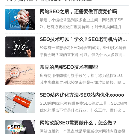
网站SEO之后，还需要做百度竞价吗
最近，小编经常遇到很多企业主问：网站做了SE
O，还有必要在做百度竞价吗 ；对于此类问题并不
能单一做答，SEO或者SEM (百度竞价）二者都有
SEO技术可以自学么？SEO老司机告诉
其独特的优势。今天北极星SEO就为大家讲解下这
你！
个问题。搜索引擎优化优缺点：优点：搜索引擎优
经常有一些想学习SEO同学来问我，SEO技术能自
化的优势在于成本合理，没有任何点击成本，所
学得会吗？我的答案是:可以。但为什么大多数同学
以，对于能够通过SEO优化达...
的网站还是优化不上来？原因又是什么？下面为大
常见的黑帽SEO技术有哪些
家详细讲一讲。1，SEO自学前提是需要站长自己本
身就具有一定的SEO基础，而且具有很强的自学能
所有使用作弊或可疑手段的，都可称为黑帽SEO。
力和抵制诱惑的能力。今天可能坚持一天，明天小
其中步骤和过程比较复杂但是例如垃圾链接、隐藏
明来找你出去打LOL，后...
网页、桥页、关键词堆砌等这些都不属于黑帽手
SEO站内优化方法-SEO站内优化xoooo
段，只属于新手入门阶段。典型的黑帽搜索引擎优
化，是用程序从其他分类目录或搜索引擎抓取大量
SEO站内优化教程附免费SEO辅助工具，SEO站内
搜索结果做成网页。seo技术一般分白帽seo、灰帽s
优化的重点不管是什么行业、什么工作、做什么事
eo和黑帽seo。对于白帽s...
都有一个先后步骤，没有步骤的去做事只能是浪费
网站改版SEO需要做什么，怎么做？
时间，事倍功半，往往甚至适得其反走向反向道
路，下面就来跟大家说说seo优化基本步骤由哪几方
网站改版的一个重点就是尽量减少对网站内容途径