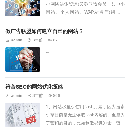
小网络媒体资源(又称联盟会员，如中小
网站、个人网站、WAP站点等)组成联
盟，通过联盟平台帮助广告主实现广告投
放，并进行广告投放数据监测统计，广告
做广告联盟如何建立自己的网站？
主则按照网络广告的实际效果向联盟会员
admin
3年前
821
支付广告费用的网络广告组织投放形
...
式。...
符合SEO的网站优化策略
admin
3年前
966
1、网站尽量少使用flash元素，因为搜索
引擎目前是无法读取flash内容的。但是为
了营销的目的，比如制造视觉冲击，留住