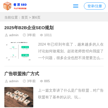
登录/注册
当前位置：
首页
> 第6页
2025年B2B企业SEO规划
admin
3年前
1011
2024 年已经到年底了，越来越多的人在
讨论如何做规划。赵岩老师曾经向我提了
一个问题，很多企业也想不清楚要怎么做
SEO，投入多大的资源，又能收获多大的
预期效果。本文简单分享一下笔者的看
广告联盟推广方式
法。Q：不同业务阶段，如何规划对应 S
admin
3年前
885
EO 资源投入？无论是老板还是市场老
上一篇文章讲了什么是广告联盟，对广告
大，大多数时候都并非数字营销出身，即
联盟有了基本的认识。玩...
便是...