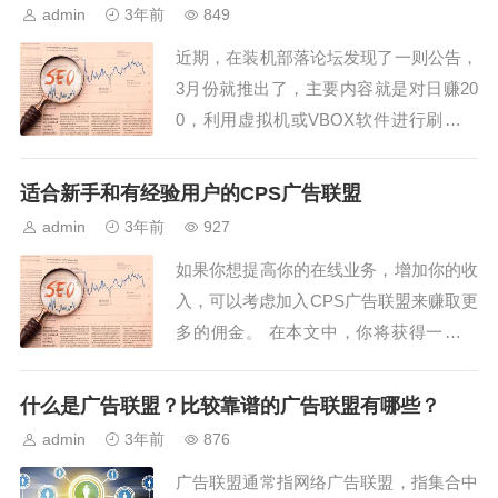
及格的网漂人员。...
admin
3年前
849
近期，在装机部落论坛发现了一则公告，
3月份就推出了，主要内容就是对日赚20
0，利用虚拟机或VBOX软件进行刷量的
作弊行为打击。底下留言的人有不少，被
骗的人不在少数，通过部分人留言得知是
适合新手和有经验用户的CPS广告联盟
山东聊城的，主要向外部售卖封装电脑，
admin
3年前
927
4500多一台裸机，听说还在快手上发布推
如果你想提高你的在线业务，增加你的收
广视频，牛逼啊！现在山东聊城这个地区
入，可以考虑加入CPS广告联盟来赚取更
玩这...
多的佣金。 在本文中，你将获得一些有
关市场上最佳CPS联盟的一些知识，并帮
助你发挥最大的作用和产生大量的佣金。
什么是广告联盟？比较靠谱的广告联盟有哪些？
如果你正在寻找一个高佣金和高效的CPS
admin
3年前
876
联盟平台，以下的一些最佳CP...
广告联盟通常指网络广告联盟，指集合中